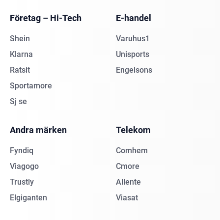
Företag – Hi-Tech
E-handel
Shein
Varuhus1
Klarna
Unisports
Ratsit
Engelsons
Sportamore
Sj se
Andra märken
Telekom
Fyndiq
Comhem
Viagogo
Cmore
Trustly
Allente
Elgiganten
Viasat