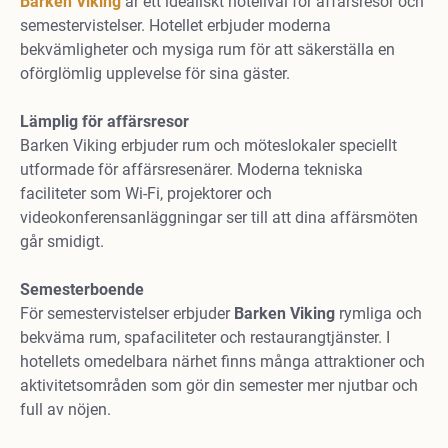
Barken
Viking
är ett idealiskt hotellval för affärsresor och
semestervistelser. Hotellet erbjuder moderna
bekvämligheter och mysiga rum för att säkerställa en
oförglömlig upplevelse för sina gäster.
Lämplig för affärsresor
Barken Viking erbjuder rum och möteslokaler speciellt
utformade för affärsresenärer. Moderna tekniska
faciliteter som Wi-Fi, projektorer och
videokonferensanläggningar ser till att dina affärsmöten
går smidigt.
Semesterboende
För semestervistelser erbjuder
Barken
Viking
rymliga och
bekväma rum, spafaciliteter och restaurangtjänster. I
hotellets omedelbara närhet finns många attraktioner och
aktivitetsområden som gör din semester mer njutbar och
full av nöjen.