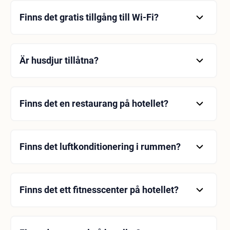
Finns det gratis tillgång till Wi-Fi?
Ja, gratis Wi-Fi finns tillgängligt i alla rum.
Är husdjur tillåtna?
Nej, husdjur är inte tillåtna.
Finns det en restaurang på hotellet?
Ja, det finns en restaurang som serverar lokala
rätter på plats.
Finns det luftkonditionering i rummen?
Ja, alla rum har luftkonditionering.
Finns det ett fitnesscenter på hotellet?
Nej, det finns inget fitnesscenter på hotellet.