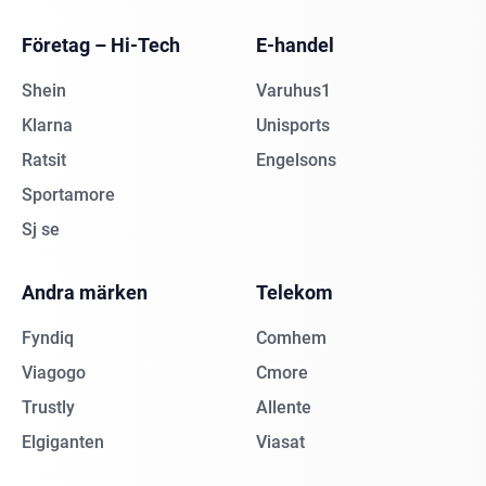
Företag – Hi-Tech
E-handel
Shein
Varuhus1
Klarna
Unisports
Ratsit
Engelsons
Sportamore
Sj se
Andra märken
Telekom
Fyndiq
Comhem
Viagogo
Cmore
Trustly
Allente
Elgiganten
Viasat