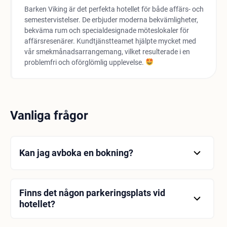
Barken Viking är det perfekta hotellet för både affärs- och
semestervistelser. De erbjuder moderna bekvämligheter,
bekväma rum och specialdesignade möteslokaler för
affärsresenärer. Kundtjänstteamet hjälpte mycket med
vår smekmånadsarrangemang, vilket resulterade i en
problemfri och oförglömlig upplevelse.
Vanliga frågor
Kan jag avboka en bokning?
Ja, du kan avboka en bokning under vissa
förutsättningar.
Finns det någon parkeringsplats vid
hotellet?
Ja, hotellet har en parkeringsplats.