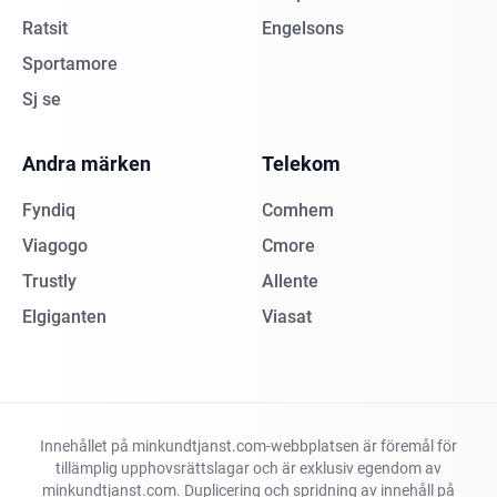
Ratsit
Engelsons
Sportamore
Sj se
Andra märken
Telekom
Fyndiq
Comhem
Viagogo
Cmore
Trustly
Allente
Elgiganten
Viasat
Innehållet på minkundtjanst.com-webbplatsen är föremål för
tillämplig upphovsrättslagar och är exklusiv egendom av
minkundtjanst.com. Duplicering och spridning av innehåll på