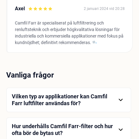
Axel
2 januari 2024 vid 20:28
Camfil Farr är specialiserat på luftfiltrering och
renluftsteknik och erbjuder högkvalitativa lösningar för
industriella och kommersiella applikationer med fokus på
kundnöjdhet; definitivt rekommenderas.
Vanliga frågor
Vilken typ av applikationer kan Camfil
Farr luftfilter användas för?
Camfil Farr luftfilter är idealiska för många
industriella och kommersiella tillämpningar. De kan
användas i ett brett spektrum av applikationer från
Hur underhålls Camfil Farr-filter och hur
sjukhus till fabriker, hotell till kontor. De används för
ofta bör de bytas ut?