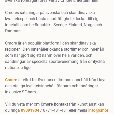
svenska företaget förvärvet av Cmore Entertainment.
Cmores satsningar på svenska och skandinaviska
kvalitetsspel och bästa sporträttigheter lockar till sig
innehåll som berör publik i Sverige, Finland, Norge och
Danmark.
Cmore är en populär plattform i den skandinaviska
regionen. Den innehåller ökända storfilmer och innehåll
som har gjort sig ett namn över hela världen, och
sändningar av speciella sportevenemang från omtyckta
nationella ligor.
Cmore
är värd för över tusen timmars innehåll från Hayu
och otaliga kvalitetsinnehåll för barn och tonåringar,
inklusive SF-barn.
Vill du veta mer om
Cmore kontakt
från kundtjänst kan
du ringa
09391984
/ 0771-481-481 eller mejla
info@cmor