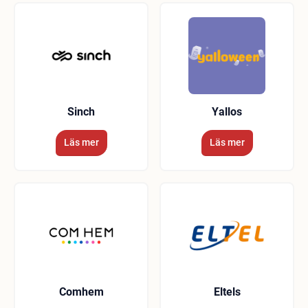
Sinch
Yallos
Läs mer
Läs mer
Comhem
Eltels