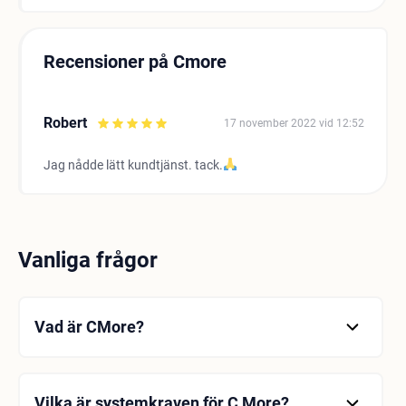
Recensioner på Cmore
Robert
17 november 2022 vid 12:52
Jag nådde lätt kundtjänst. tack.
Vanliga frågor
Vad är CMore?
C More är en TV- och streamingtjänst som ger dig
underhållning när och var du vill. Den erbjuder
filmer, serier, barnprogram och sporter som du kan
Vilka är systemkraven för C More?