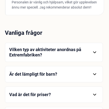
Personalen är vänlig och hjälpsam, vilket gör upplevelsen
ännu mer speciell. Jag rekommenderar absolut dem!!
Vanliga frågor
Vilken typ av aktiviteter anordnas på
Extremfabriken?
Hinderbana, Parkour, CrossFit och många olika
funktionella träningsalternativ finns tillgängliga.
Är det lämpligt för barn?
Ja, det finns många aktiviteter och evenemang för
barn.
Vad är det för priser?
För detaljerad information om priser, vänligen besök
webbplatsen.