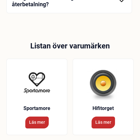
återbetalning?
För avboknings- och återbetalningsvillkor kan du se
avsnittet "Villkor" på webbplatsen.
Listan över varumärken
Sportamore
Hifitorget
Läs mer
Läs mer