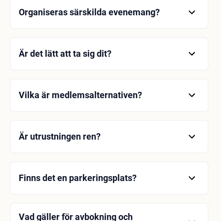
Organiseras särskilda evenemang?
Ja, gruppbokningar och specialevenemang är
tillgängliga.
Är det lätt att ta sig dit?
Du hittar information om transport i avsnittet "Karta"
på webbplatsen.
Vilka är medlemsalternativen?
Månads-, års- och dagsmedlemskap finns
tillgängliga.
Är utrustningen ren?
Ja, utrustningen rengörs regelbundet.
Finns det en parkeringsplats?
Ja, gratis parkering finns tillgänglig för kunder.
Vad gäller för avbokning och