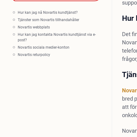
suppo
Hur kan jag nå Novartis kundtjänst?
Hur 
Tjänster som Novartis tillhandahåller
Novartis webbplats
Det fi
Hur kan jag kontakta Novartis kundtjänst via e-
post?
Novart
Novartis sociala medier-konton
telef
Novartis returpolicy
frågor
Tjän
Novar
bred p
att fö
onkolo
Novart