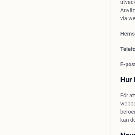
utveck
Använd
via w
Hems
Telef
E-pos
Hur 
För at
webbpl
beroen
kan du