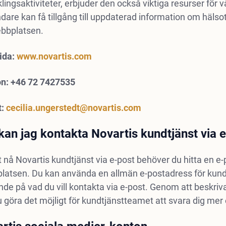
lingsaktiviteter, erbjuder den också viktiga resurser för 
are kan få tillgång till uppdaterad information om hälsot
ebbplatsen.
ida:
www.novartis.com
on: +46 72 7427535
t:
cecilia.ungerstedt@novartis.com
kan jag kontakta Novartis kundtjänst via 
t nå Novartis kundtjänst via e-post behöver du hitta en 
atsen. Du kan använda en allmän e-postadress för kundtj
de på vad du vill kontakta via e-post. Genom att beskriva d
 göra det möjligt för kundtjänstteamet att svara dig mer e