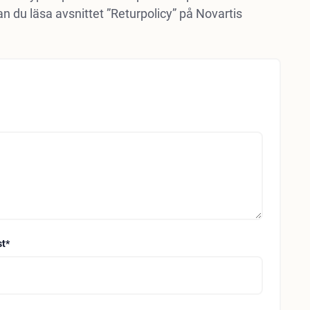
n du läsa avsnittet ”Returpolicy” på Novartis
st
*