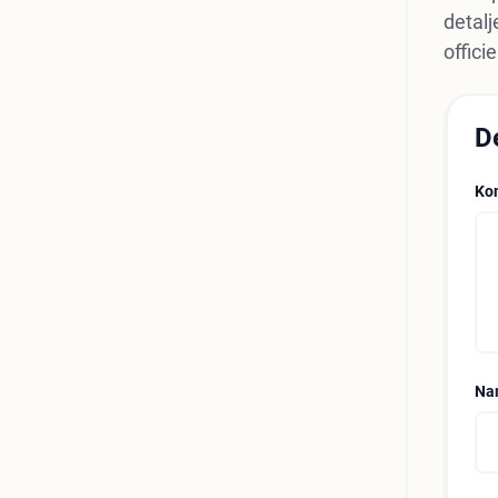
detalj
offici
D
Ko
Na