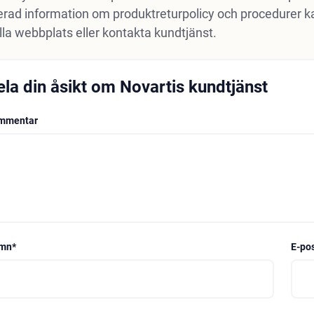
erad information om produktreturpolicy och procedurer ka
ella webbplats eller kontakta kundtjänst.
ela din åsikt om Novartis kundtjänst
mmentar
mn
*
E-po