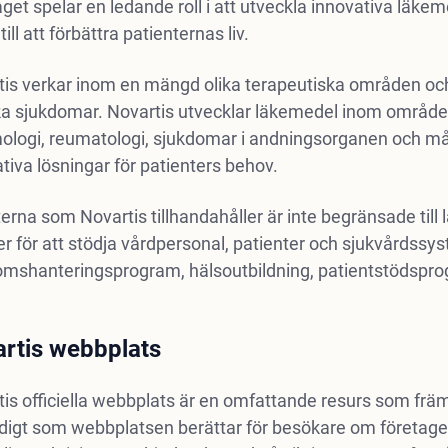
get spelar en ledande roll i att utveckla innovativa läk
till att förbättra patienternas liv.
tis verkar inom en mängd olika terapeutiska områden oc
ka sjukdomar. Novartis utvecklar läkemedel inom områdena
ologi, reumatologi, sjukdomar i andningsorganen och många
tiva lösningar för patienters behov.
erna som Novartis tillhandahåller är inte begränsade till
er för att stödja vårdpersonal, patienter och sjukvårdssy
omshanteringsprogram, hälsoutbildning, patientstödsprog
rtis webbplats
is officiella webbplats är en omfattande resurs som främj
digt som webbplatsen berättar för besökare om företaget