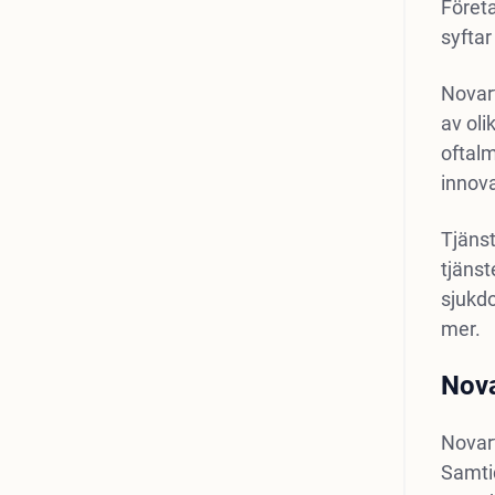
Företa
syftar 
Novar
av oli
oftalm
innova
Tjänst
tjänst
sjukd
mer.
Nova
Novart
Samti