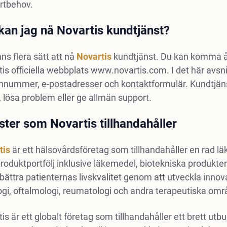
rtbehov.
kan jag nå Novartis kundtjänst?
nns flera sätt att nå
Novartis
kundtjänst. Du kan komma åt 
is officiella webbplats www.novartis.com. I det här avsn
onnummer, e-postadresser och kontaktformulär. Kundtjäns
, lösa problem eller ge allmän support.
ster som Novartis tillhandahåller
tis
är ett hälsovårdsföretag som tillhandahåller en rad l
roduktportfölj inklusive läkemedel, biotekniska produkt
rbättra patienternas livskvalitet genom att utveckla innov
gi, oftalmologi, reumatologi och andra terapeutiska omr
is är ett globalt företag som tillhandahåller ett brett ut