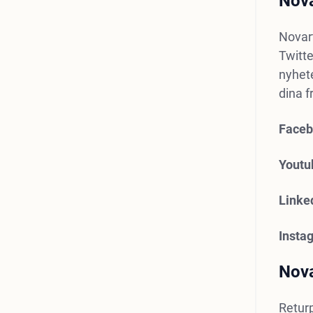
Nova
Novart
Twitte
nyhete
dina f
Faceb
Youtu
Linke
Insta
Nova
Returp