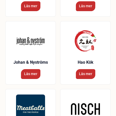
Läs mer
Läs mer
Johan & Nyströms
Hao Kök
Läs mer
Läs mer