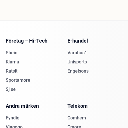
Företag – Hi-Tech
E-handel
Shein
Varuhus1
Klarna
Unisports
Ratsit
Engelsons
Sportamore
Sj se
Andra märken
Telekom
Fyndiq
Comhem
Viagogo
Cmore