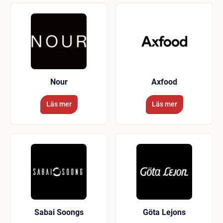
Nour
Axfood
Läs mer
Läs mer
Sabai Soongs
Göta Lejons