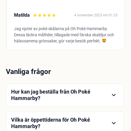
Matilda
4 november 2023 vid 01:23
Jag njuter av poké skålarna på Oh Poké Hammarby.
Dessa läckra måltider, tillagade med färska skaldjur och
hälsosamma grönsaker, gör varje besök perfekt.
Vanliga frågor
Hur kan jag beställa från Oh Poké
Hammarby?
Du kan besöka den officiella webbplatsen för att
beställa från Oh Poké Hammarby. Du kan skapa din
beställning genom att undersöka menyn och välja
Vilka är öppettiderna för Oh Poké
de produkter du vill ha.
Hammarby?