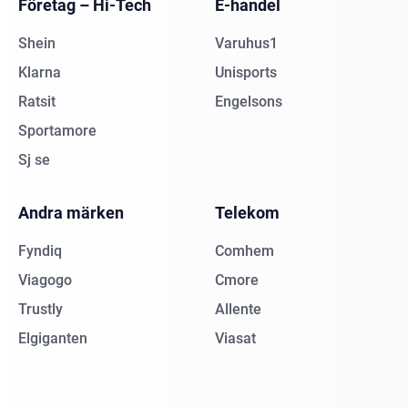
Företag – Hi-Tech
E-handel
Shein
Varuhus1
Klarna
Unisports
Ratsit
Engelsons
Sportamore
Sj se
Andra märken
Telekom
Fyndiq
Comhem
Viagogo
Cmore
Trustly
Allente
Elgiganten
Viasat