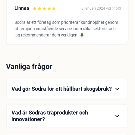
Linnea
5 januari 2024 vid 11:43
Sodra är ett företag som prioriterar kundnöjdhet genom
att erbjuda enastående service inom olika sektorer och
jag rekommenderar dem verkligen!
Vanliga frågor
Vad gör Södra för ett hållbart skogsbruk?
Södra lägger stor vikt vid hållbart skogsbruk.
Genom att vägleda skogsägarna hjälper vi dem att
sköta sina skogar på ett hållbart sätt och försöker
Vad är Södras träprodukter och
minimera miljöpåverkan.
innovationer?
Södra tillverkar högkvalitativa träprodukter och
främjar användningen av trä. Företaget erbjuder ett