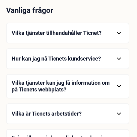
Vanliga frågor
Vilka tjänster tillhandahåller Ticnet?
Ticnet erbjuder många telekommunikationstjänster
såsom internettjänster, telefon- och TV-tjänster.
Hur kan jag nå Ticnets kundservice?
Du kan nå Ticnets kundservice via telefon, e-post
eller live chatt.
Vilka tjänster kan jag få information om
på Ticnets webbplats?
På Ticnets webbplats kan du hitta detaljerad
information om alla tjänster som erbjuds. Du kan
även utföra transaktioner som fakturabetalning,
Vilka är Ticnets arbetstider?
tjänster ändringar och teknisk support i kundcentret.
Ticnets kundservice är tillgänglig 7 dagar i veckan
mellan 09:00 och 22:00.