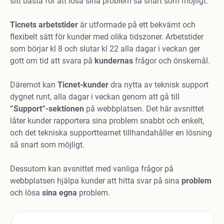
sitt bästa för att lösa sina problem så snart som möjligt.
Ticnets arbetstider
är utformade på ett bekvämt och
flexibelt sätt för kunder med olika tidszoner. Arbetstider
som börjar kl 8 och slutar kl 22 alla dagar i veckan ger
gott om tid att svara på
kundernas
frågor och önskemål.
Däremot kan
Ticnet-kunder
dra nytta av teknisk support
dygnet runt, alla dagar i veckan genom att gå till
”Support”-sektionen
på webbplatsen. Det här avsnittet
låter kunder rapportera sina problem snabbt och enkelt,
och det tekniska supportteamet tillhandahåller en lösning
så snart som möjligt.
Dessutom kan avsnittet med vanliga frågor på
webbplatsen hjälpa kunder att hitta svar på sina
problem
och lösa
sina egna
problem.