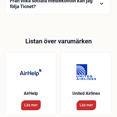
Från vilka sociala mediekonton kan jag
följa Ticnet?
Ticnet har många konton i sociala medier som
Facebook, Twitter, Instagram och LinkedIn. Du kan
komma åt den senaste informationen om Ticnet
från dessa konton.
Listan över varumärken
AirHelp
United Airlines
Läs mer
Läs mer