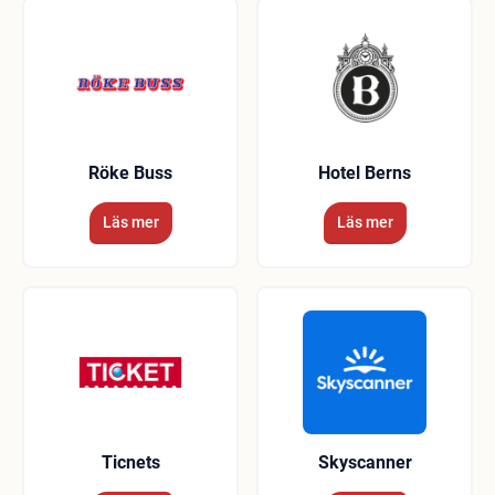
Röke Buss
Hotel Berns
Läs mer
Läs mer
Ticnets
Skyscanner