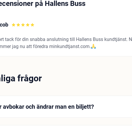
ecensioner på Hallens Buss
cob
rt tack för din snabba anslutning till Hallens Buss kundtjänst. 
mmer jag nu att föredra minkundtjanst.com.
liga frågor
r avbokar och ändrar man en biljett?
måste kontakta kundservice för avbokning och ändringsp
lkoren för avbokning och ändring.