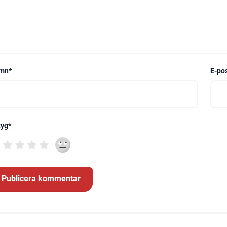
mn
*
E-po
tyg
*