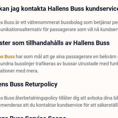
kan jag kontakta Hallens Buss kundservic
s Buss är ett välrenommerat bussbolag som betjänar pers
ikationsalternativ för passagerare som vill nå kundser
ster som tillhandahålls av Hallens Buss
ns Buss
har som mål att ge sina passagerare en bekväm 
undna busslinjer trafikeras av bussar utrustade med fun
tationer med mera.
ens Buss Returpolicy
s Buss återbetalningspolicy tillåter dig att avboka dina bil
enderas att du kontaktar kundservice för att säkerställa