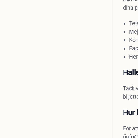
dina 
Tel
Mej
Kon
Fac
He
Hall
Tack v
biljet
Hur 
För at
(
info