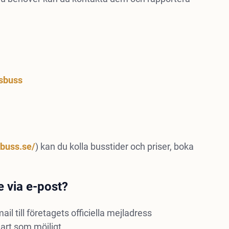
sbuss
sbuss.se/
) kan du kolla busstider och priser, boka
e via e-post?
il till företagets officiella mejladress
art som möjligt.