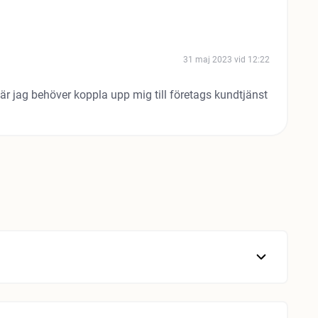
31 maj 2023 vid 12:22
När jag behöver koppla upp mig till företags kundtjänst
rocesser. Det är viktigt att vara uppmärksam på