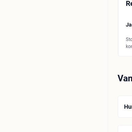
R
Ja
Sto
ko
Van
Hu
Du 
vil