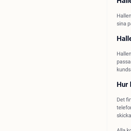
Hall
Hallen
sina p
Hall
Hallen
passag
kunds
Hur 
Det fi
telef
skicka
Alla 