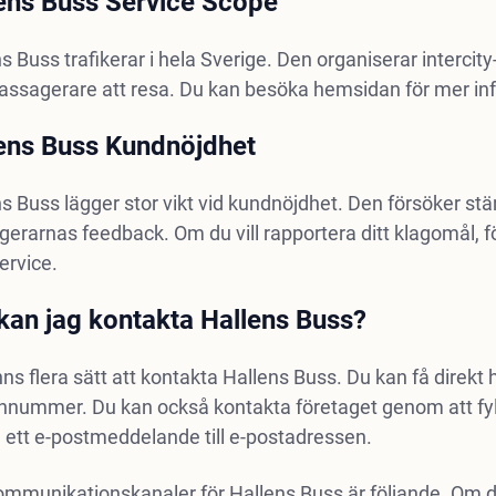
ens Buss Service Scope
s Buss trafikerar i hela Sverige. Den organiserar intercity-
assagerare att resa. Du kan besöka hemsidan för mer inf
ens Buss Kundnöjdhet
s Buss lägger stor vikt vid kundnöjdhet. Den försöker stän
erarnas feedback. Om du vill rapportera ditt klagomål, för
ervice.
kan jag kontakta Hallens Buss?
nns flera sätt att kontakta Hallens Buss. Du kan få direkt
onnummer. Du kan också kontakta företaget genom att fyl
 ett e-postmeddelande till e-postadressen.
kommunikationskanaler för Hallens Buss är följande. Om 