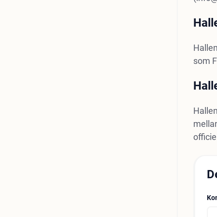
Hall
Hallen
som F
Hall
Hallen
mellan
offici
D
Ko