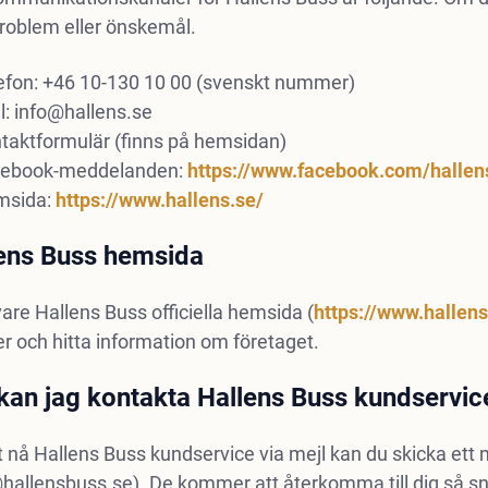
problem eller önskemål.
efon: +46 10-130 10 00 (svenskt nummer)
l:
info@hallens.se
taktformulär (finns på hemsidan)
ebook-meddelanden:
https://www.facebook.com/hallen
msida:
https://www.hallens.se/
ens Buss hemsida
are Hallens Buss officiella hemsida (
https://www.hallen
ter och hitta information om företaget.
kan jag kontakta Hallens Buss kundservic
t nå Hallens Buss kundservice via mejl kan du skicka ett ma
@hallensbuss.se
). De kommer att återkomma till dig så sn