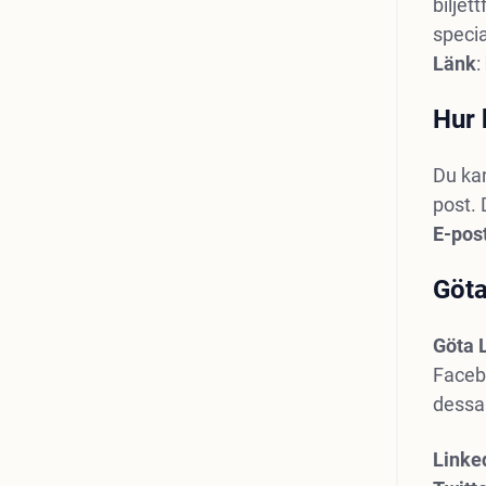
biljet
specia
Länk
:
Hur 
Du kan
post. 
E-pos
Göta
Göta 
Faceb
dessa
Linke