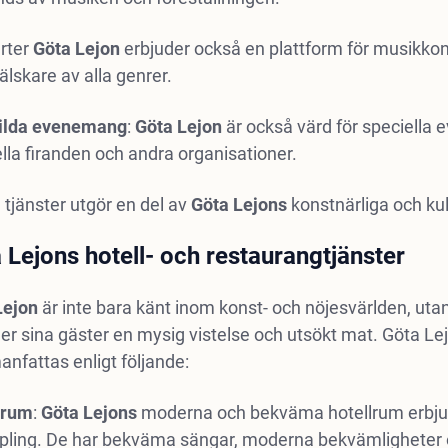
rter
Göta Lejon
erbjuder också en plattform för musikkons
lskare av alla genrer.
ilda evenemang
:
Göta
Lejon
är också värd för speciella e
lla firanden och andra organisationer.
tjänster utgör en del av
Göta
Lejons
konstnärliga och kul
 Lejons hotell- och restaurangtjänster
Lejon
är inte bara känt inom konst- och nöjesvärlden, ut
er sina gäster en mysig vistelse och utsökt mat. Göta Le
nfattas enligt följande:
lrum
:
Göta
Lejons
moderna och bekväma hotellrum erbjuder
pling. De har bekväma sängar, moderna bekvämligheter o