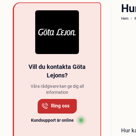
Hu
Hem
Vill du kontakta Göta
Lejons?
Våra rådgivare kan ge dig all
information
Ring oss
Kundsupport är online
Hur k