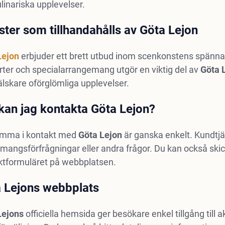
linariska upplevelser.
ster som tillhandahålls av Göta Lejon
Lejon
erbjuder ett brett utbud inom scenkonstens spännand
ter och specialarrangemang utgör en viktig del av
Göta 
lskare oförglömliga upplevelser.
kan jag kontakta Göta Lejon?
omma i kontakt med
Göta Lejon
är ganska enkelt. Kundtjä
angsförfrågningar eller andra frågor. Du kan också skicka
ktformuläret på webbplatsen.
 Lejons webbplats
Lejons
officiella hemsida ger besökare enkel tillgång til