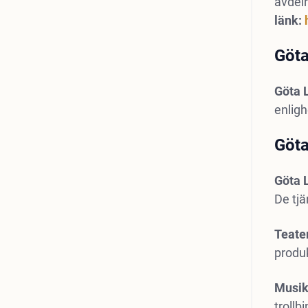
avdeln
länk:
Göta
Göta 
enligh
Göta
Göta 
De tj
Teater
produk
Musik
trollb