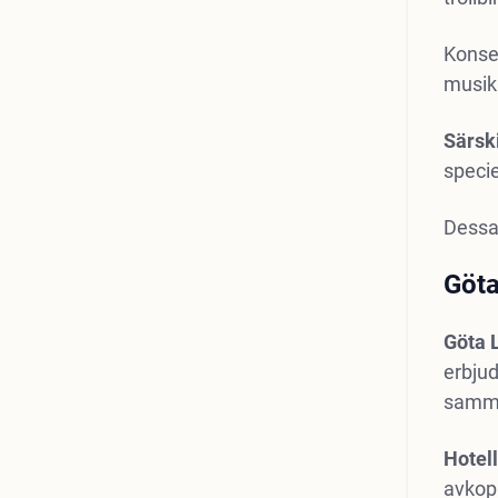
Konse
musikä
Särsk
specie
Dessa 
Göta
Göta
erbjud
samma
Hotel
avkop