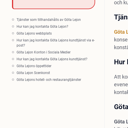
och ku
Tjän
Tjänster som tillhandahålls av Göta Lejon
Hur kan jag kontakta Göta Lejon?
Göta 
Göta Lejons webbplats
konser
Hur kan jag kontakta Göta Lejons kundtjänst via e-
post?
konstä
Göta Lejon Konton i Sociala Medier
Hur kan jag kontakta Göta Lejons kundtjänst?
Hur 
Göta Lejons öppettider
Göta Lejon Scenkonst
Att k
Göta Lejons hotell- och restaurangtjänster
evenem
konta
Göta
Göta 