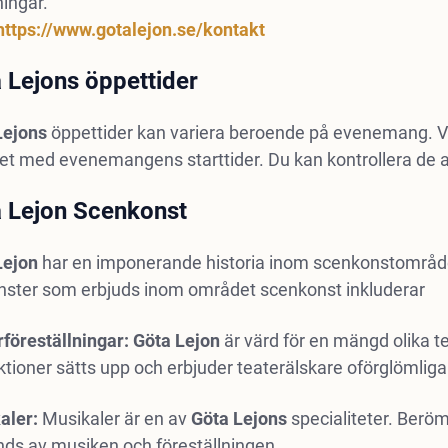
ingar.
https://www.gotalejon.se/kontakt
 Lejons öppettider
Lejons
öppettider kan variera beroende på evenemang. Vanl
et med evenemangens starttider. Du kan kontrollera de 
 Lejon Scenkonst
Lejon
har en imponerande historia inom scenkonstområdet 
änster som erbjuds inom området scenkonst inkluderar
föreställningar: Göta Lejon
är värd för en mängd olika te
tioner sätts upp och erbjuder teaterälskare oförglömliga
aler:
Musikaler är en av
Göta Lejons
specialiteter. Berö
inds av musiken och föreställningen.