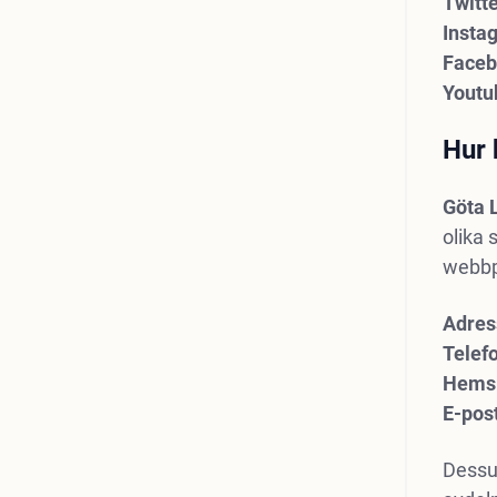
Twitt
Insta
Face
Youtu
Hur 
Göta 
olika 
webbp
Adres
Telef
Hems
E-pos
Dessu