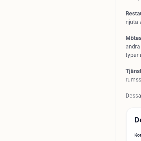
Resta
njuta 
Mötes
andra 
typer
Tjäns
rumsse
Dessa
D
Ko