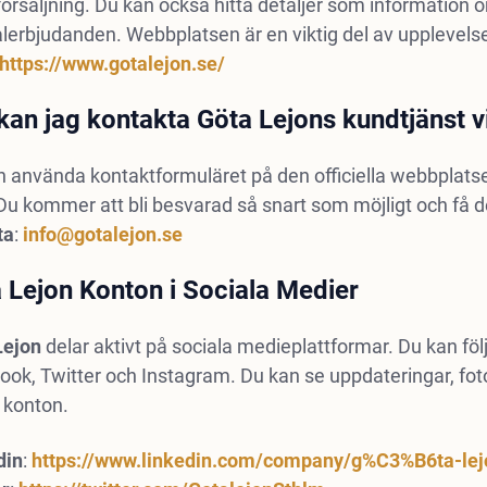
tförsäljning. Du kan också hitta detaljer som informatio
lerbjudanden. Webbplatsen är en viktig del av upplevels
https://www.gotalejon.se/
kan jag kontakta Göta Lejons kundtjänst v
 använda kontaktformuläret på den officiella webbplatse
Du kommer att bli besvarad så snart som möjligt och få de
ta
:
info@gotalejon.se
 Lejon Konton i Sociala Medier
Lejon
delar aktivt på sociala medieplattformar. Du kan föl
ook, Twitter och Instagram. Du kan se uppdateringar, 
 konton.
din
:
https://www.linkedin.com/company/g%C3%B6ta-lej