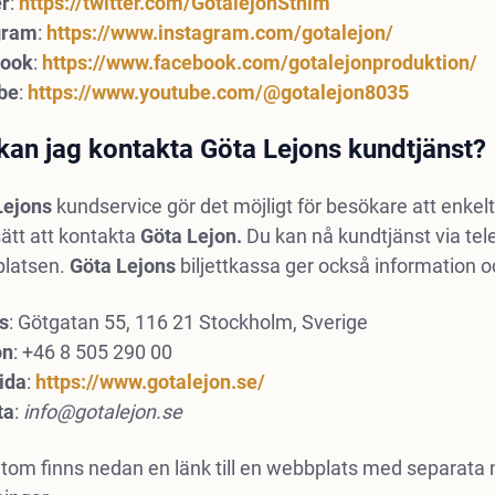
er
:
https://twitter.com/GotalejonSthlm
gram
:
https://www.instagram.com/gotalejon/
book
:
https://www.facebook.com/gotalejonproduktion/
be
:
https://www.youtube.com/@gotalejon8035
kan jag kontakta Göta Lejons kundtjänst?
Lejons
kundservice gör det möjligt för besökare att enkelt 
sätt att kontakta
Göta Lejon.
Du kan nå kundtjänst via tele
latsen.
Göta Lejons
biljettkassa ger också information oc
s
: Götgatan 55, 116 21 Stockholm, Sverige
on
: +46 8 505 290 00
ida
:
https://www.gotalejon.se/
ta
:
info@gotalejon.se
tom finns nedan en länk till en webbplats med separata 