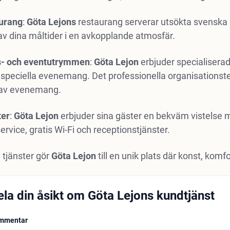
urang
:
Göta
Lejons
restaurang serverar utsökta svenska rä
av dina måltider i en avkopplande atmosfär.
-
och eventutrymmen
:
Göta
Lejon
erbjuder specialisera
speciella evenemang. Det professionella organisationste
 av evenemang.
ter
:
Göta
Lejon
erbjuder sina gäster en bekväm vistelse m
rvice, gratis Wi-Fi och receptionstjänster.
 tjänster gör
Göta
Lejon
till en unik plats där konst, ko
ela din åsikt om Göta Lejons kundtjänst
mmentar