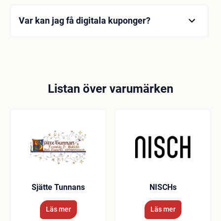
sekunder. Efter att ha loggat in på huvudsidan
publikationer på 15 språk från hela världen.
anger du din e-postadress och ditt nya lösenord
Var kan jag få digitala kuponger?
högst upp, så är du nu en Pressbyran-prenumerant!
För att få en digital kupong måste du först logga in
på sidan från länken här. Du kan få din digitala
kupong efter att ha följt stegen nedan: Klicka på
kupongen du vill få. Välj antal kuponger. Lägg till i
kundvagn. Klicka på varukorgen och slutför ditt köp.
Listan över varumärken
När du är klar med din shopping får du en Excel-fil
som innehåller de kuponger du köpt till din e-
postadress. Varje rad i filen innehåller länkar för
varje kupong som du kan dela som du vill via SMS
eller e-post.
Sjätte Tunnans
NISCHs
Läs mer
Läs mer