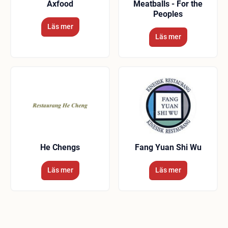
Axfood
Meatballs - For the
Peoples
Läs mer
Läs mer
He Chengs
Fang Yuan Shi Wu
Läs mer
Läs mer