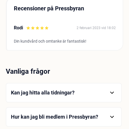
Recensioner på Pressbyran
Rodi
2 februari 2023 vid 18:02
Din kundvård och omtanke är fantastisk!
Vanliga frågor
Kan jag hitta alla tidningar?
Pressbyran har levererat tidningar på Sveriges
tågstationer i över ett sekel. Sedan dess har
hundratals fler butiker öppnats i Sverige och
Hur kan jag bli medlem i Pressbyran?
utbudet av tidningar, både information och nyheter,
Medlemskap Processen i Pressybyran tar max 30
har vuxit stadigt. Du kan upptäcka mer än 2 500