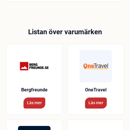
att hjälpa till under biluthyrningsprocessen. Dessa
stöd kan inkludera val av fordon, prissättning,
försäkring, extra avgifter, reservationsändringar,
hyrbilsleverans och retur.
Listan över varumärken
Bergfreunde
OneTravel
Läs mer
Läs mer