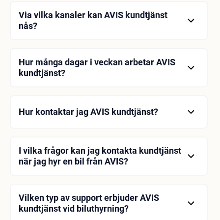
Via vilka kanaler kan AVIS kundtjänst
nås?
AVIS kundtjänst är tillgänglig via telefon, e-post,
livechatt och sociala mediekanaler. Dessutom kan
avsnittet med vanliga frågor på företagets
Hur många dagar i veckan arbetar AVIS
webbplats svara på många frågor.
kundtjänst?
AVIS kundtjänst är tillgänglig 24 timmar om dygnet,
7 dagar i veckan.
Hur kontaktar jag AVIS kundtjänst?
Du kan kontakta AVIS kundtjänst via telefon, e-post,
livechatt eller sociala medier. Telefonnummer, e-
postadresser och konton i sociala medier finns på
I vilka frågor kan jag kontakta kundtjänst
AVIS:s hemsida.
när jag hyr en bil från AVIS?
AVIS kundtjänst kan hjälpa till med frågor som
biluthyrning, prissättning, försäkringar, tillägg,
bokningsändringar och avbokningar.
Vilken typ av support erbjuder AVIS
kundtjänst vid biluthyrning?
AVIS kundtjänst erbjuder support på många sätt för