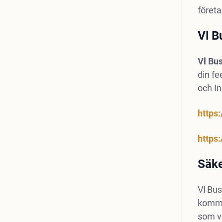
företa
Vl B
Vl Bus
din f
och I
https
https
Säke
Vl Bus
kommer
som v