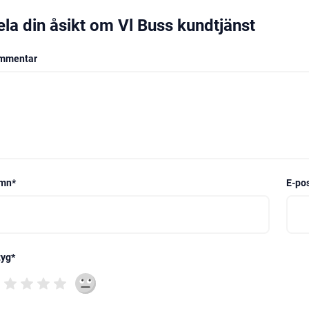
ela din åsikt om Vl Buss kundtjänst
mmentar
mn
*
E-po
tyg
*