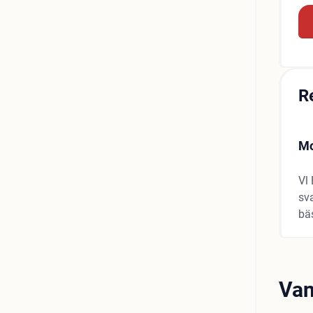
R
Mo
Vl
sva
bäs
Van