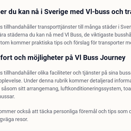
er du kan nå i Sverige med Vl-buss och tr
s tillhandahåller transporttjänster till många städer i 
ra städerna du kan nå med Vl Buss, de viktigaste busshåll
om kommer praktiska tips och förslag för transporter mel
ort och möjligheter på Vl Buss Journey
s tillhandahåller olika faciliteter och tjänster på sina b
pplevelse. Under denna rubrik kommer detaljerad informa
 såsom sitt arrangemang, luftkonditioneringssystem, toal
bussar.
mmer också att täcka personliga föremål och tips som du 
gväga resor.