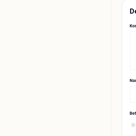
D
Ko
Na
Be