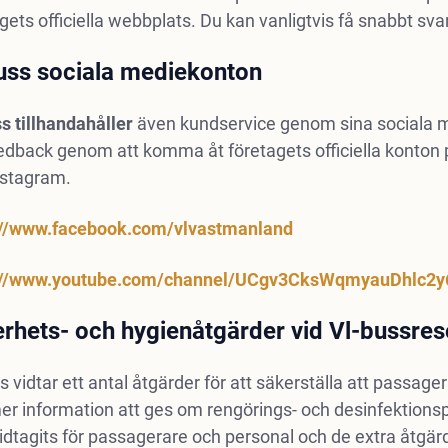
gets officiella webbplats. Du kan vanligtvis få snabbt svar
uss sociala mediekonton
s tillhandahåller
även kundservice genom sina sociala me
eedback genom att komma åt företagets officiella konton
nstagram.
://www.facebook.com/vlvastmanland
://www.youtube.com/channel/UCgv3CksWqmyauDhlc2y
rhets- och hygienåtgärder vid Vl-bussres
s vidtar ett antal åtgärder för att säkerställa att passag
 information att ges om rengörings- och desinfektionsp
idtagits för passagerare och personal och de extra åtgä