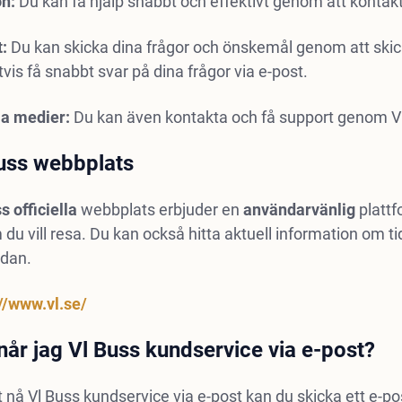
on:
Du kan få hjälp snabbt och effektivt genom att kontak
:
Du kan skicka dina frågor och önskemål genom att skick
tvis få snabbt svar på dina frågor via e-post.
la medier:
Du kan även kontakta och få support genom V
uss webbplats
s officiella
webbplats erbjuder en
användarvänlig
plattf
du vill resa. Du kan också hitta aktuell information om ti
dan.
//www.vl.se/
når jag Vl Buss kundservice via e-post?
t nå Vl Buss kundservice via e-post kan du skicka ett e-p