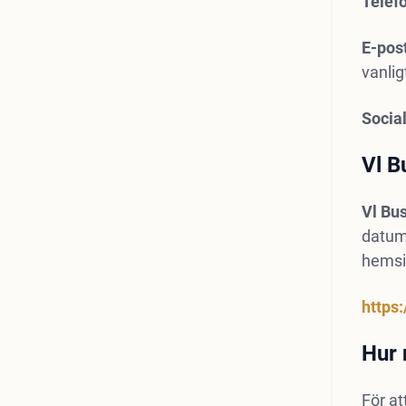
Telef
E-post
vanlig
Socia
Vl B
Vl Bus
datum 
hemsi
https:
Hur 
För at