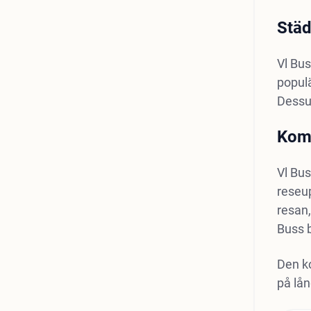
Städ
Vl Bus
populä
Dessut
Komf
Vl Bus
reseu
resan,
Buss 
Den ko
på lån