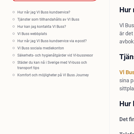
Hur 
Hur når jag Vl Buss kundservice?
Tjänster som tillhandahålls av Vl Buss
Vl Bus
Hur kan jag kontakta Vl Buss?
är det
Vl Buss webbplats
avbok
Hur når jag Vl Buss kundservice via e-post?
Vl Buss sociala mediekonton
Tjän
Säkerhets- och hygienåtgärder vid Vl-bussresor
Städer du kan nå i Sverige med Vl-buss och
transport tips
Vl Bu
Komfort och möjligheter på Vl Buss Journey
sina 
sittpl
Hur 
Det fi