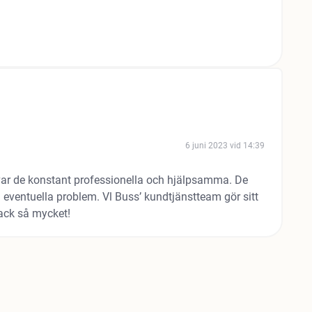
6 juni 2023 vid 14:39
 var de konstant professionella och hjälpsamma. De
a eventuella problem. Vl Buss’ kundtjänstteam gör sitt
Tack så mycket!