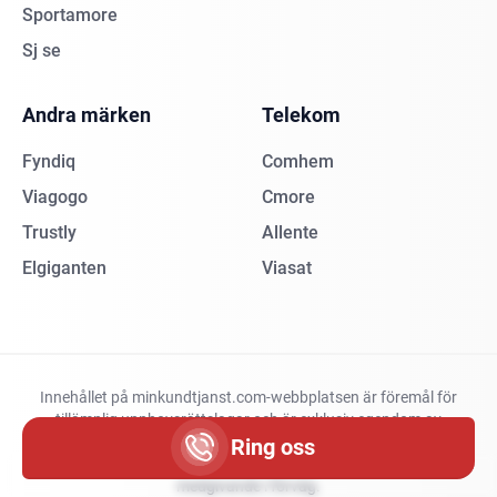
Sportamore
Sj se
Andra märken
Telekom
Fyndiq
Comhem
Viagogo
Cmore
Trustly
Allente
Elgiganten
Viasat
Innehållet på minkundtjanst.com-webbplatsen är föremål för
tillämplig upphovsrättslagar och är exklusiv egendom av
minkundtjanst.com. Duplicering och spridning av innehåll på
Ring oss
minkundtjanst.com helt eller delvis kräver vårt skriftliga
medgivande i förväg.